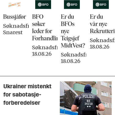
Bussjåfør
BFO
Er du
Er du
søker
BFOs
vår nye
Søknadsfrist:
leder for
nye
Rekrutteri
Snarest
Forhandlingsutvalget
Teigsjef
Søknadsfr
MidtVest?
18.08.26
Søknadsfrist:
18.08.26
Søknadsfrist:
18.08.26
Ukrainer mistenkt
for sabotasje-
forberedelser