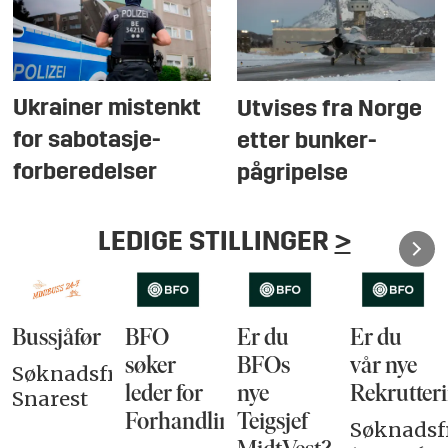
Ukrainer mistenkt
Utvises fra Norge
for sabotasje-
etter bunker-
forberedelser
pågripelse
LEDIGE STILLINGER
>
Bussjåfør
BFO
Er du
Er du
søker
BFOs
vår nye
Søknadsfrist:
leder for
nye
Rekrutteri
Snarest
Forhandlingsutvalget
Teigsjef
Søknadsfr