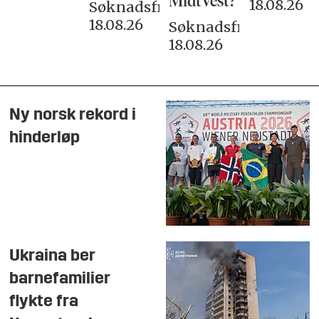
MidtVest?
18.08.26
Søknadsfrist:
18.08.26
Søknadsfrist:
18.08.26
Ny norsk rekord i
hinderløp
Ukraina ber
barnefamilier
flykte fra