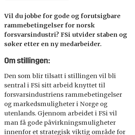
Foreningens overordnede formål er å sikre
Navn: Torleiv Opland
forutsigbare rammebetingelser som styrker
Vil du jobbe for gode og forutsigbare
medlemsbedriftenes konkurransedyktighet i
rammebetingelser for norsk
Tittel: Administrerende direktør i FSi
Norge og internasjonalt, og bidra til å gjøre
forsvarsindustri? FSi utvider staben og
medlemmene til attraktive leverandører og
Tlf./E-post:
92 09 05 44
søker etter en ny medarbeider.
samarbeidspartnere for Forsvaret, allierte
/
torleiv.opland@nho.no
lands forsvar og internasjonal forsvarsindustri.
Om stillingen:
Medlemsbedriftene til FSi har over 30 000
Den som blir tilsatt i stillingen vil bli
ansatte, med en årlig omsetning oppunder 40
milliarder kroner innenfor forsvar og sikkerhet.
sentral i FSi sitt arbeid knyttet til
Forsvarsindustrien er i sterk vekst, og det er
forsvarsindustriens rammebetingelser
behov for å styrke administrasjonen til FSi.
og markedsmuligheter i Norge og
utenlands. Gjennom arbeidet i FSi vil
man få gode påvirkningsmuligheter
innenfor et strategisk viktig område for