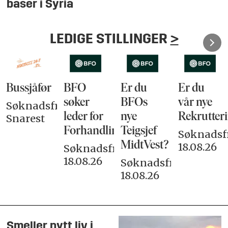
baser i Syria
LEDIGE STILLINGER
>
Bussjåfør
BFO
Er du
Er du
søker
BFOs
vår nye
Søknadsfrist:
leder for
nye
Rekrutteri
Snarest
Forhandlingsutvalget
Teigsjef
Søknadsfr
MidtVest?
18.08.26
Søknadsfrist:
18.08.26
Søknadsfrist:
18.08.26
Smeller nytt liv i