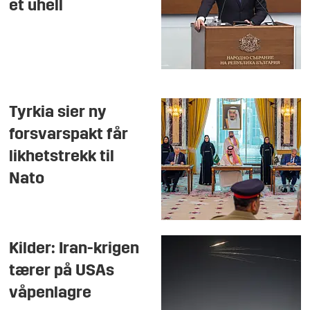
et uhell
Tyrkia sier ny
forsvarspakt får
likhetstrekk til
Nato
Kilder: Iran-krigen
tærer på USAs
våpenlagre