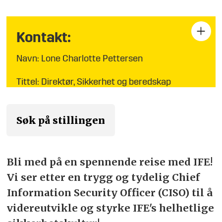
Siden 1948 har vi vært internasjonalt ledende
innen forskning på energi. Vi har bidratt til
utvikling av banebrytende kreftmedisin, nye
Kontakt:
løsninger innen fornybar energi, mer
Navn: Lone Charlotte Pettersen
energieffektive industriprosesser, nullutslipps
transportløsninger og fremtidsrettede
Tittel: Direktør, Sikkerhet og beredskap
energisystemer. IFE har virksomhet på Kjeller
og i Halden. Vi har store eiendommer som er
Tlf./E-post:
470 40 545
,
under utvikling og flere viktige interne
Søk på stillingen
lone.pettersen@nuk.ife.no
omstillingsprosesser i årene fremover.
Vi er rundt 480 fast ansatte og omsetter for
Bli med på en spennende reise med IFE!
ca. 1,1 mrd kr. Les mer om IFE på
www.ife.no
Vi ser etter en trygg og tydelig Chief
Information Security Officer (CISO) til å
videreutvikle og styrke IFE's helhetlige