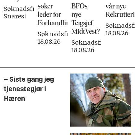
søker
BFOs
vår nye
Søknadsfrist:
leder for
nye
Rekrutteri
Snarest
Forhandlingsutvalget
Teigsjef
Søknadsfr
MidtVest?
18.08.26
Søknadsfrist:
18.08.26
Søknadsfrist:
18.08.26
– Siste gang jeg
tjenestegjør i
Hæren