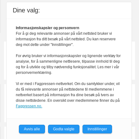
About us in English
Dine valg:
Design by Nordström Design
Informasjonskapsler og personvern
For å gi deg relevante annonser på vårt nettsted bruker vi
informasjon fra ditt besøk på vårt nettsted. Du kan reservere
deg mot dette under "Innstillinger".
For øvrig bruker vi informasjonskapsler og lignende verktøy for
analyse, for å sammenligne nettlesere, tilpasse innhold til deg
og for å utvikle og tilby nødvendig funksjonalitet. Les mer i vår
personvernerklæring.
Vi er med i Fagpressen-nettverket. Om du samtykker under, vil
du få relevante annonser på nettstedene til medlemmene i
nettverket basert på informasjon fra dine besøk på tvers av
disse nettstedene. En oversikt over medlemmene finner du på
Fagpressen.no.
Avvis alle
Godta valgte
Innstillinger