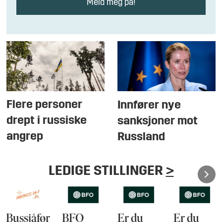
Flere personer
Innfører nye
drept i russiske
sanksjoner mot
angrep
Russland
LEDIGE STILLINGER
>
Bussjåfør
BFO
Er du
Er du